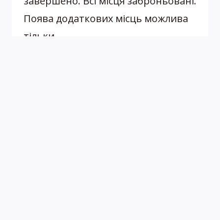
завершено. Всі місця заброньовані.
Поява додаткових місць можлива
тільки…
РЕЄСТРАЦІЮ
ЧИТАТИ ДАЛІ
НА
ОСОБИСТУ
УЧАСТЬ
У
PRIME
PEDIATRICS
2023
У
МІСТІ
ЛЕВА
ЗАВЕРШЕНО.