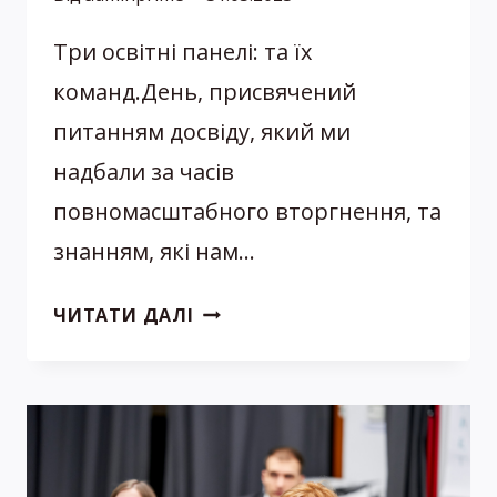
Три освітні панелі: та їх
команд.День, присвячений
питанням досвіду, який ми
надбали за часів
повномасштабного вторгнення, та
знанням, які нам…
PRE-
ЧИТАТИ ДАЛІ
CONGRESS
PRIME
PEDIATRICS
2023
–
ПЕДІАТРІЯ