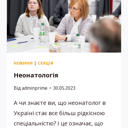
ПІД
ЧАС
ВІЙНИ
НОВИНИ
|
СЕКЦІЯ
Неонатологія
Від
adminprime
30.05.2023
А чи знаєте ви, що неонатолог в
Україні стає все більш рідкісною
спеціальністю? І це означає, що