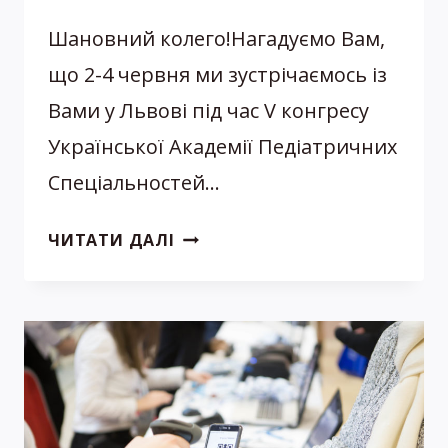
Шановний колего!Нагадуємо Вам,
що 2-4 червня ми зустрічаємось із
Вами у Львові під час V конгресу
Української Академії Педіатричних
Спеціальностей…
ЗАВЕРШУЄТЬСЯ
ЧИТАТИ ДАЛІ
РЕЄСТРАЦІЯ
НА
ДОДАТКОВІ
ОПЦІЇ
КОНГРЕСУ
ДЛЯ
ОФЛАЙН