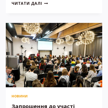
ЛИСТ
ЧИТАТИ ДАЛІ
ОЧІКУВАННЯ
НА
ОСОБИСТУ
УЧАСТЬ
У
PRIME
PEDIATRICS
2024
НОВИНИ
Запрошення до участі