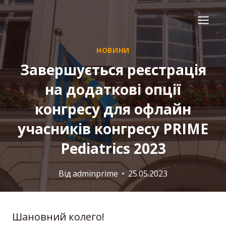
Перейти
до
вмісту
НОВИНИ
Завершується реєстрація
на додаткові опції
конгресу для офлайн
учасників конгресу PRIME
Pediatrics 2023
Від
adminprime
25.05.2023
Шановний колего!