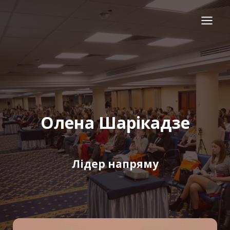
Перейти
до
вмісту
Олена Шарікадзе
Лідер напряму