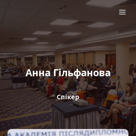
Перейти
до
вмісту
Анна Гільфанова
Спікер