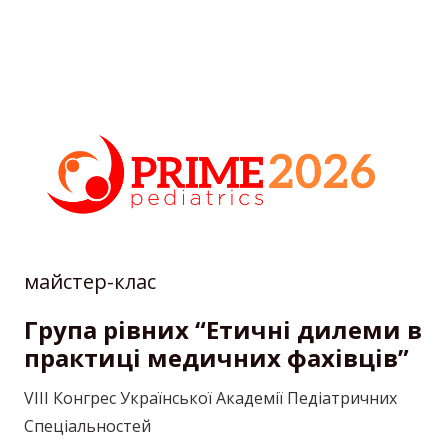
Перейти
до
вмісту
майстер-клас
Група рівних “Етичні дилеми в
практиці медичних фахівців”
VIIІ Конгрес Української Академії Педіатричних
Спеціальностей